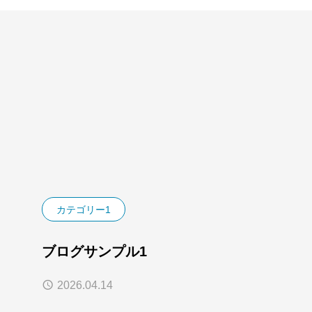
カテゴリー1
ブログサンプル1
2026.04.14