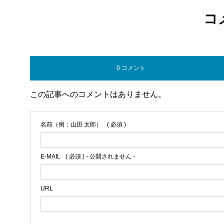
コ
0 コメント
この記事へのコメントはありません。
名前（例：山田 太郎）
( 必須 )
E-MAIL
( 必須 ) - 公開されません -
URL