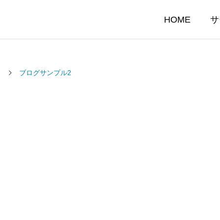
HOME
サ
ブログサンプル2