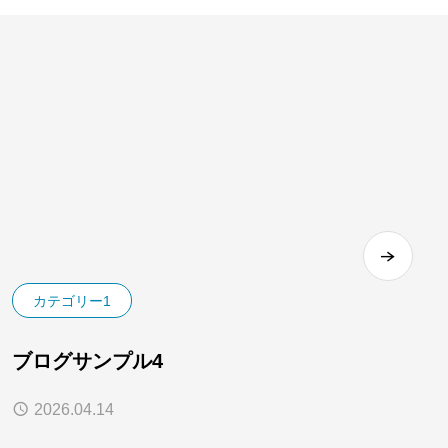
カテゴリー1
ブログサンプル4
2026.04.14